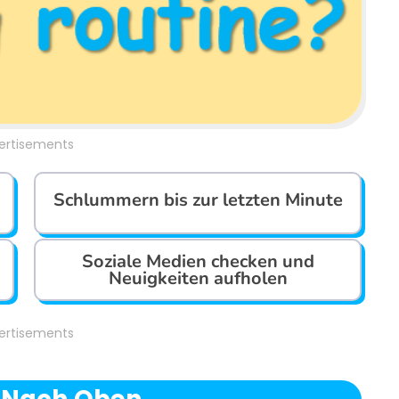
ertisements
Schlummern bis zur letzten Minute
Soziale Medien checken und
Neuigkeiten aufholen
ertisements